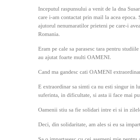
Inceputul raspunsului a venit de la dna Susa
care i-am contactat prin mail la acea epoca. S
ajutorul nenumaratilor prieteni pe care-i av
Romania.
Eram pe cale sa parasesc tara pentru studiile 
au ajutat foarte multi OAMENI.
Cand ma gandesc cati OAMENI extraordinari 
E extraordinar sa simti ca nu esti singur in 
suferinta, in dificultate, si asta ii face mai pu
Oamenii stiu sa fie solidari intre ei si in zile
Deci, din solidaritate, am ales si eu sa imp
Sa o impartasesc cu cei asemeni mie pentru a 