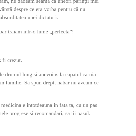
eam, ne dădeam seama că uneori părinții mei
ârstă despre ce era vorba pentru că nu
absurditatea unei dictaturi.
ar traiam intr-o lume „perfecta”!
fi crezut.
e drumul lung si anevoios la capatul caruia
 in familie. Sa spun drept, habar nu aveam ce
n medicina e intotdeauna in fata ta, cu un pas
imele progrese si recomandari, sa tii pasul.