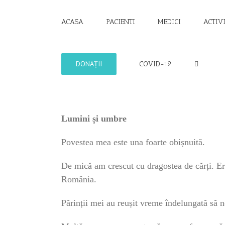
Skip
to
ACASA
PACIENTI
MEDICI
ACTIV
content
DONAȚII
COVID-19
Lumini și umbre
Povestea mea este una foarte obișnuită.
De mică am crescut cu dragostea de cărți. Er
România.
Părinții mei au reușit vreme îndelungată să n