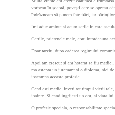
Multă vreme am crezut caăumea e frumoasă ș
vorbeau în șoaptă, povești care se opreau c
îndrăzneam să punem întrebări, iar părinților 
Imi aduc aminte si acum serile in care ascul
Cartile, prietenele mele, erau intotdeauna aco
Doar tarziu, dupa caderea regimului comunis
Apoi am crescut si am hotarat sa fiu medic…
ma astepta un juramant si o diploma, nici de
inseamna aceasta profesie.
Cand esti medic, inveti tot timpul vietii tale
inainte. Si cand ingrijesti un om, ai viata lui
O profesie speciala, o responsabilitate spec