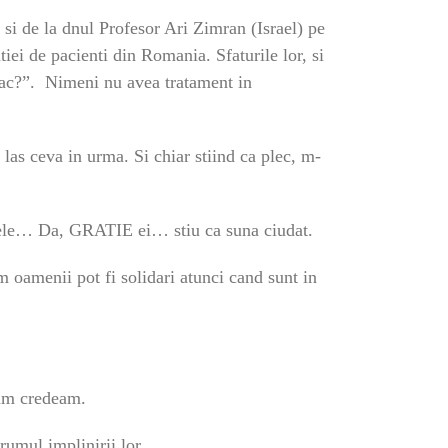
si de la dnul Profesor Ari Zimran (Israel) pe
iei de pacienti din Romania. Sfaturile lor, si
 fac?”. Nimeni nu avea tratament in
a las ceva in urma. Si chiar stiind ca plec, m-
mele… Da, GRATIE ei… stiu ca suna ciudat.
m oamenii pot fi solidari atunci cand sunt in
cum credeam.
rumul implinirii lor.