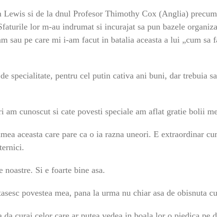
n Lewis si de la dnul Profesor Thimothy Cox (Anglia) precum 
faturile lor m-au indrumat si incurajat sa pun bazele organizat
eam sau pe care mi i-am facut in batalia aceasta a lui „cum sa
de specialitate, pentru cel putin cativa ani buni, dar trebuia s
am cunoscut si cate povesti speciale am aflat gratie bolii 
lumea aceasta care pare ca o ia razna uneori. E extraordinar cu
ternici.
le noastre. Si e foarte bine asa.
artasesc povestea mea, pana la urma nu chiar asa de obisnuta 
da curaj celor care ar putea vedea in boala lor o piedica pe d