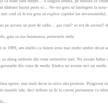
i că toate sunt drepte… o singură umbră, pe măsură ce creșt
ând dădeam buzna peste ei… Ne era greu să înțelegem la acea v
mei cred că le era greu să explice copiilor lor neverosimilul, 
tau pe ascuns un post de radio… pai cum? ce era de ascuns? do
lo, gata sa ma linisteasca, prietenele mele.
t in 1989, am inteles ca lumea avea mai multe umbre decat as 
 sa alung umbrele din viata semenilor mei. Nu aveam habar d
 greutatile din viata de medic fiindca nu aveam nici un medic
, fara oprire, mai mult decat in orice alta profesie. Progresul i
 in mainile tale, deci trebuie sa fii la curent permanent cu ult
iala…