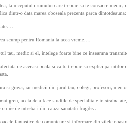
ea, la inceputul drumului care trebuie sa te consacre medic, o
xplica dintr-o data marea oboseala prezenta parca dintotdeauna
ctate….
, prea scump pentru Romania la acea vreme….
otul tau, medic si el, intelege foarte bine ce inseamna transmi
afectata de aceeasi boala si ca tu trebuie sa explici parintilor 
asta.
ara si grava, iar medicii din jurul tau, colegi, profesori, mento
ai greu, acela de a face studiile de specialitate in strainatate
 o mie de intrebari din cauza sanatatii fragile…
oacele fantastice de comunicare si informare din zilele noastr