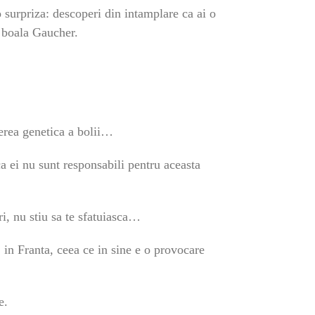
 surpriza: descoperi din intamplare ca ai o
: boala Gaucher.
terea genetica a bolii…
ca ei nu sunt responsabili pentru aceasta
ri, nu stiu sa te sfatuiasca…
, in Franta, ceea ce in sine e o provocare
e.