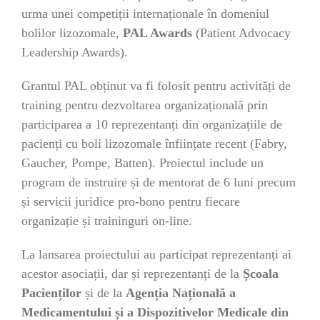
urma unei competiții internaționale în domeniul
bolilor lizozomale,
PAL Awards
(Patient Advocacy
Leadership Awards).
Grantul PAL obținut va fi folosit pentru activități de
training pentru dezvoltarea organizațională prin
participarea a 10 reprezentanți din organizațiile de
pacienți cu boli lizozomale înființate recent (Fabry,
Gaucher, Pompe, Batten). Proiectul include un
program de instruire și de mentorat de 6 luni precum
și servicii juridice pro-bono pentru fiecare
organizație și traininguri on-line.
La lansarea proiectului au participat
reprezentanți ai
acestor asociații, dar ș
i reprezentanți de la
Școala
Pacienților
și de la
Agenția Națională a
Medicamentului și a Dispozitivelor Medicale din