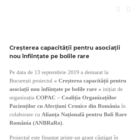
Skip
to
content
Creșterea capacității pentru asociații
nou înființate pe bolile rare
Pe data de 13 septembrie 2019 a demarat la
București p
roiectul
« Creșterea capacității pentru
asociații nou înființate pe bolile rare »
inițiat de
organizația
COPAC – Coaliția Organizațiilor
Pacienților cu Afecțiuni Cronice din România
în
colaborare cu
Alianța Națională pentru Boli Rare
România (ANBRaRo)
.
Proiectul este finanțat printr-un grant câștigat în