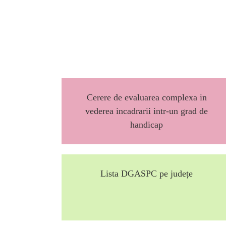
Cerere de evaluarea complexa in
vederea incadrarii intr-un grad de
handicap
Lista DGASPC pe județe