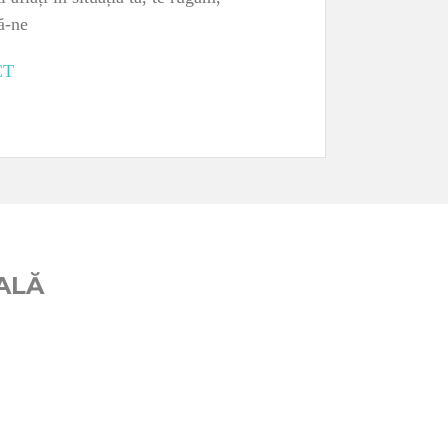
ă-ne
CT
ALĂ