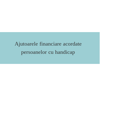
Ajutoarele financiare acordate
persoanelor cu handicap