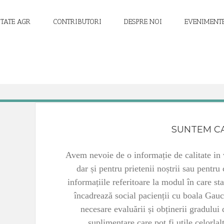
ITATE AGR
CONTRIBUTORI
DESPRE NOI
EVENIMENT
SUNTEM CA
Avem nevoie de o informație de calitate in 
dar și pentru prietenii noștrii sau pentru
informațiile referitoare la modul în care st
încadrează social pacienții cu boala Gauch
necesare evaluării și obținerii gradului
suplimentare care pot fi utile celorlalț