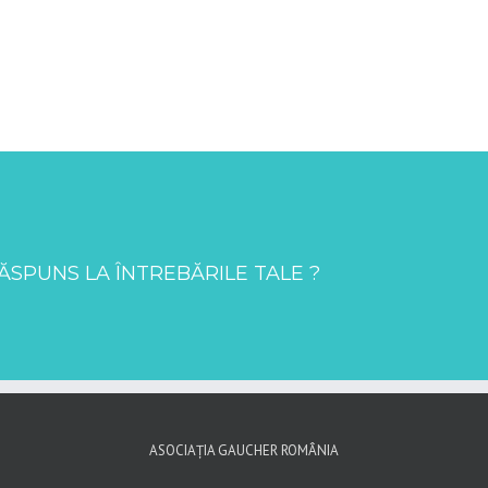
ĂSPUNS LA ÎNTREBĂRILE TALE ?
ASOCIAȚIA GAUCHER ROMÂNIA