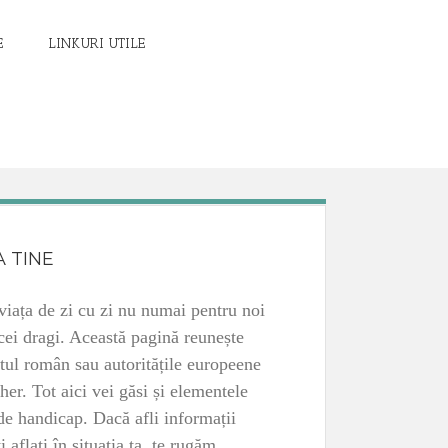
E
LINKURI UTILE
 TINE
viața de zi cu zi nu numai pentru noi
 cei dragi. Această pagină reunește
atul român sau autoritățile europeene
er. Tot aici vei găsi și elementele
 de handicap. Dacă afli informații
i aflați în situația ta, te rugăm,