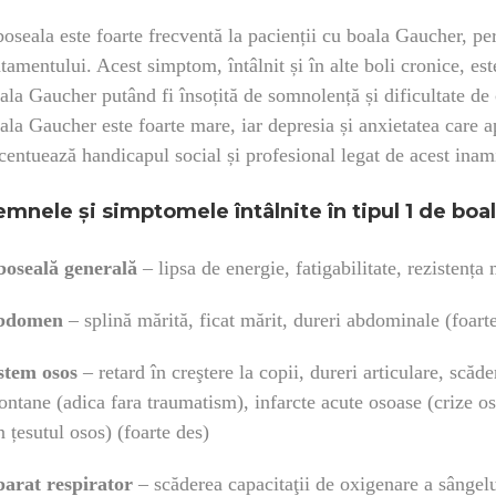
oseala este foarte frecventă la pacienții cu boala Gaucher, pe
atamentului. Acest simptom, întâlnit și în alte boli cronice, es
ala Gaucher putând fi însoțită de somnolență și dificultate de 
ala Gaucher este foarte mare, iar depresia și anxietatea care a
centuează handicapul social și profesional legat de acest inami
emnele şi simptomele întâlnite în tipul 1 de boa
oseală generală
– lipsa de energie, fatigabilitate, rezistența 
bdomen
– splină mărită, ficat mărit, dureri abdominale (foart
stem osos
– retard în creştere la copii, dureri articulare, scăde
ontane (adica fara traumatism), infarcte acute osoase (crize o
n țesutul osos) (foarte des)
arat respirator
– scăderea capacitaţii de oxigenare a sângelu