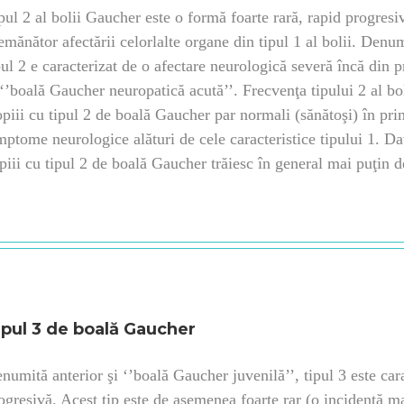
pul 2 al bolii Gaucher este o formă foarte rară, rapid progresiv
emănător afectării celorlalte organe din tipul 1 al bolii. Denum
pul 2 e caracterizat de o afectare neurologică severă încă din
 ‘’boală Gaucher neuropatică acută’’. Frecvenţa tipului 2 al bo
piii cu tipul 2 de boală Gaucher par normali (sănătoşi) în prim
mptome neurologice alături de cele caracteristice tipului 1. Da
piii cu tipul 2 de boală Gaucher trăiesc în general mai puţin d
ipul 3 de boală Gaucher
numită anterior şi ‘’boală Gaucher juvenilă’’, tipul 3 este cara
ogresivă. Acest tip este de asemenea foarte rar (o incidenţă m