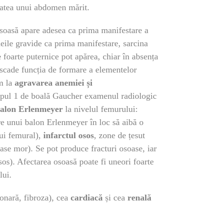
utatea unui abdomen mărit.
osoasă apare adesea ca prima manifestare a
meile gravide ca prima manifestare, sarcina
e
foarte puternice pot apărea, chiar în absența
 scade funcția de formare a elementelor
sm la
agravarea anemiei și
tipul 1 de boală Gaucher examenul radiologic
balon Erlenmeyer
la nivelul femurului:
e unui balon Erlenmeyer în loc să aibă o
ui femural),
infarctul osos
, zone de țesut
oase mor). Se pot produce fracturi osoase, iar
sos). Afectarea osoasă poate fi uneori foarte
lui.
onară, fibroza), cea
cardiacă
și cea
renală