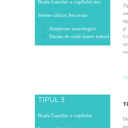
Boala Gaucher a copilului mic
Ti
as
Semne clinice frecvente
ti
şi
Simptome neurologice
Co
Durata de viață foarte redusă
si
co
TIPUL 3
T
Boala Gaucher a copilului
De
pr