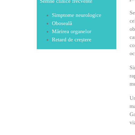
Semne clinice frecvente
Se
Simptome neurologice
ce
Oboseală
ob
Mărirea organelor
ca
Retard de creștere
co
oc
Si
ra
mu
Un
ma
Ga
vi