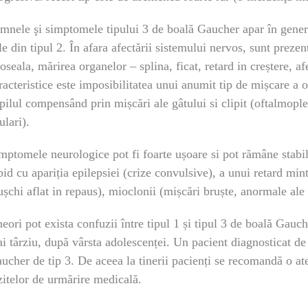
mnele şi simptomele tipului 3 de boală Gaucher apar în genera
le din tipul 2. În afara afectării sistemului nervos, sunt prezen
oseala, mărirea organelor – splina, ficat, retard in creștere, 
racteristice este imposibilitatea unui anumit tip de mișcare a 
pilul compensând prin mișcări ale gâtului si clipit (oftalmople
ulari).
mptomele neurologice pot fi foarte ușoare si pot rămâne stabi
pid cu apariția epilepsiei (crize convulsive), a unui retard mint
șchi aflat in repaus), mioclonii (mișcări bruște, anormale ale
eori pot exista confuzii între tipul 1 și tipul 3 de boală Gau
i târziu, după vârsta adolescenței. Un pacient diagnosticat de 
ucher de tip 3. De aceea la tinerii pacienți se recomandă o at
zitelor de urmărire medicală.