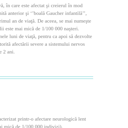
ă, în care este afectat şi creierul în mod
ită anterior şi ‘’boală Gaucher infantilă’’,
 primul an de viaţă. De aceea, se mai numeşte
lii este mai mică de 1/100 000 naşteri.
ele luni de viaţă, pentru ca apoi să dezvolte
torită afectării severe a sistemului nervos
e 2 ani.
cterizat printr-o afectare neurologică lent
ai mică de 1/100 000 indivizi).