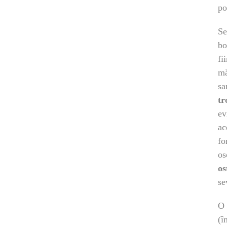
po
S
bo
fi
mă
sa
tr
ev
ac
fo
os
os
se
O 
(î