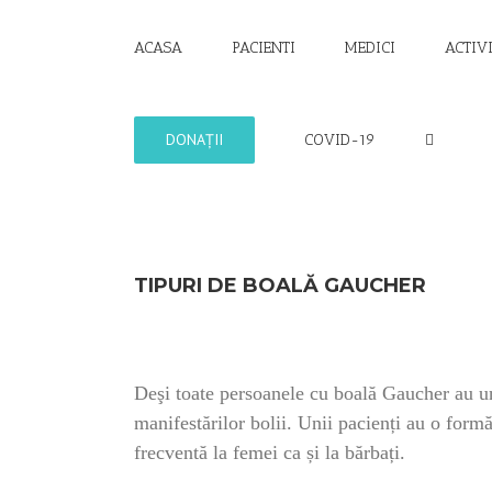
Skip
to
ACASA
PACIENTI
MEDICI
ACTIV
content
DONAȚII
COVID-19
TIPURI DE BOALĂ GAUCHER
Deşi toate persoanele cu boală Gaucher au un 
manifestărilor bolii. Unii pacienți au o formă
frecventă la femei ca și la bărbați.