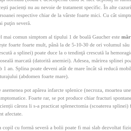
ești pacienți nu au nevoie de tratament specific. În alte cazur
rsoanei respective chiar de la vârste foarte mici. Cu cât simpt
i puţin severă.
l mai comun simptom al tipului 1 de boală Gaucher este
mări
ește foarte foarte mult, până la de 5-10-30 de ori volumul său
escută a splinei) poate duce la o tendinţă crescută la hemoragie
oseală marcată (datorită anemiei). Adesea, mărirea splinei poat
b 1 an. Splina poate deveni atât de mare încât să reducă mobili
turajului (abdomen foarte mare).
 asemenea pot apărea infarcte splenice (necroza, moartea unei
imptomatice. Foarte rar, se pot produce chiar fracturi spontane
cienții cărora li s-a practicat splenectomia (scoaterea splinei) 
nt afectate.
 copil cu formă severă a bolii poate fi mai slab dezvoltat fizi