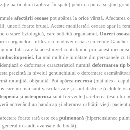
ziţie particulară (aplecat în spate) pentru a putea susţine gre
emnele
afectării osoase
pot apărea la orice vârstă. Afectarea 
lii, uneori foarte brutal. Aceste manifestări osoase apar la fe
ind o stare fiziologică, care solicită organismul,
Dureri osoas
ririi organelor. Infiltrarea măduvei osoase cu celule Gaucher
nguine fabricate la acest nivel contribuind prin acest mecani
ombocitopeniei
. La mai mult de jumătate din persoanele cu 
idenţiază o deformare caracteristică numită
deformarea tip 
esta prezintă la nivelul genunchiului o deformare asemănătoar
rmă rotunjită, obişnuită. Pot apărea
necroza
(mai ales a capul
os care nu mai sunt vascularizate și sunt distruse (celulele os
teopenia
și
osteoporoza
sunt frecvente (rarefierea țesutului o
veră antrenând un handicap și alterarea calității vieții pacientu
afectare foarte rară este cea
pulmonară
(hipertensiunea pulm
n general în stadii avansate de boală).