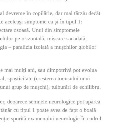
l devreme în copilărie, dar mai târziu decât
te aceleaşi simptome ca şi în tipul 1:
afectare osoasă. Unul din simptomele
ochilor pe orizontală, mișcare sacadată,
gia – paralizia izolată a mușchilor globilor
le mai mulți ani, sau dimpotrivă pot evolua
al, spasticitate (creșterea tonusului unui
 unui grup de mușchi), tulburări de echilibru.
cher, deoarece semnele neurologice pot apărea
tânăr cu tipul 1 poate avea de fapt o boală
enție sporită examenului neurologic în cadrul