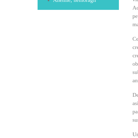
Ac
pe
ma
Ce
cr
cr
ob
su
an
De
as
pa
su
Un