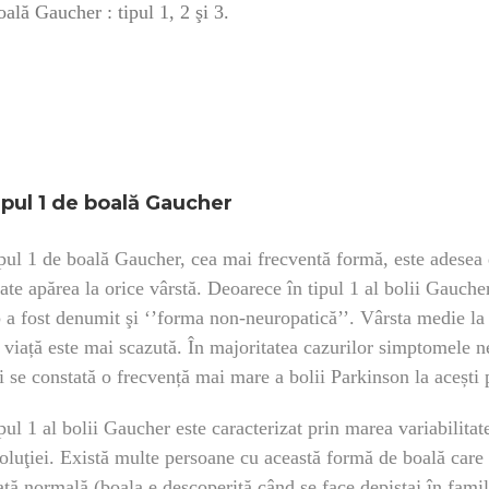
boală Gaucher : tipul 1, 2 şi 3.
ipul 1 de boală Gaucher
pul 1 de boală Gaucher, cea mai frecventă formă, este adesea 
ate apărea la orice vârstă. Deoarece în tipul 1 al bolii Gauche
p a fost denumit şi ‘’forma non-neuropatică’’. Vârsta medie la 
 viață este mai scazută. În majoritatea cazurilor simptomele n
i se constată o frecvență mai mare a bolii Parkinson la acești 
pul 1 al bolii Gaucher este caracterizat prin marea variabilita
oluţiei. Există multe persoane cu această formă de boală care 
aţă normală (boala e descoperită când se face depistaj în fami