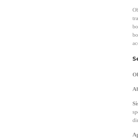
Ob
tr
bo
bo
ac
S
Ob
A
Si
sp
di
Ap