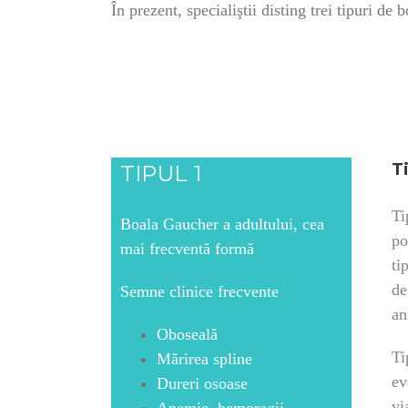
În prezent, specialiştii disting trei tipuri de 
T
TIPUL 1
Ti
Boala Gaucher a adultului, cea
po
mai frecventă formă
ti
de
Semne clinice frecvente
an
Oboseală
Ti
Mărirea spline
ev
Dureri osoase
vi
Anemie, hemoragii