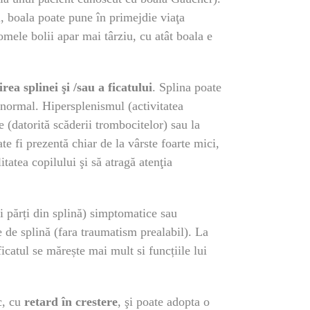
i, boala poate pune în primejdie viaţa
omele bolii apar mai târziu, cu atât boala e
rea splinei
şi /sau a ficatului
. Splina poate
 normal. Hipersplenismul (activitatea
 (datorită scăderii trombocitelor) sau la
e fi prezentă chiar de la vârste foarte mici,
tatea copilului şi să atragă atenţia
 părți din splină) simptomatice sau
 de splină (fara traumatism prealabil). La
ficatul se mărește mai mult si funcțiile lui
c, cu
retard în crestere
, şi poate adopta o