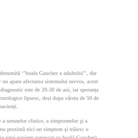
denumită ‘’boala Gaucher a adultului’’, dar
r nu apare afectarea sistemului nervos, acest
diagnostic este de 20-30 de ani, iar speranța
eurologice lipsesc, deși dupa vârsta de 50 de
pacienți.
te a semnelor clinice, a simptomelor şi a
nu prezintă nici un simptom şi trăiesc o
lia unui pacient cunoscut cu boală Gaucher).