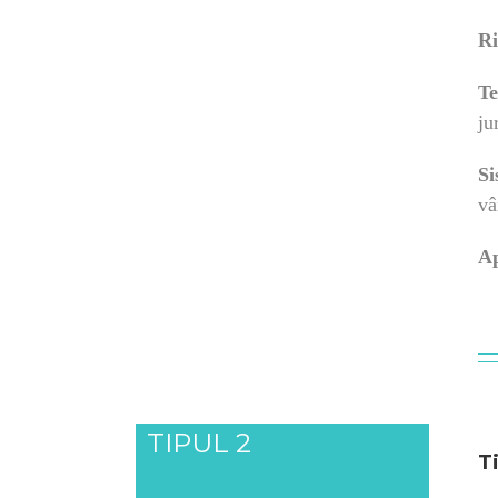
Ri
T
ju
Si
vâ
Ap
TIPUL 2
T