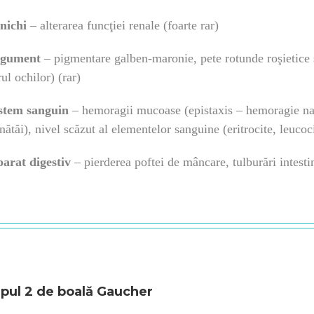
nichi
– alterarea funcţiei renale (foarte rar)
egument
– pigmentare galben-maronie, pete rotunde roşietice 
rul ochilor) (rar)
stem sanguin
– hemoragii mucoase (epistaxis – hemoragie naz
nătăi), nivel scăzut al elementelor sanguine (eritrocite, leucoc
arat digestiv
– pierderea poftei de mâncare, tulburări intestina
ipul 2 de boală Gaucher