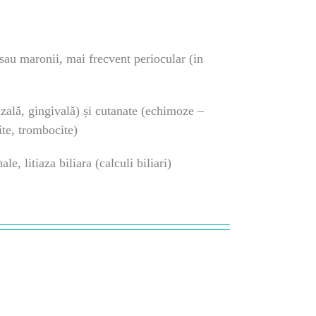
sau maronii, mai frecvent periocular (in
ală, gingivală) și cutanate (echimoze –
ite, trombocite)
le, litiaza biliara (calculi biliari)