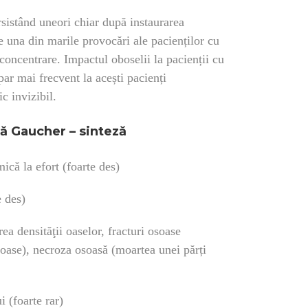
rsistând uneori chiar după instaurarea
te una din marile provocări ale pacienților cu
concentrare. Impactul oboselii la pacienții cu
par mai frecvent la acești pacienți
c invizibil.
lă Gaucher – sinteză
mică la efort (foarte des)
e des)
rea densităţii oaselor, fracturi osoase
soase), necroza osoasă (moartea unei părți
i (foarte rar)