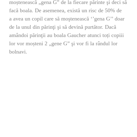
moștenească „gena G” de la fiecare părinte şi deci să
facă boala. De asemenea, există un risc de 50% de
a avea un copil care să moştenească ‘’gena G’’ doar
de la unul din părinţi şi să devină purtător. Dacă
amândoi părinţii au boala Gaucher atunci toți copiii
lor vor moșteni 2 „gene G” şi vor fi la rândul lor
bolnavi.