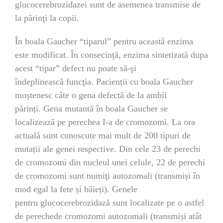
glucocerebrozidazei sunt de asemenea transmise de
la părinţi la copii.
În boala Gaucher “tiparul” pentru această enzima
este modificat. În consecinţă, enzima sintetizată dupa
acest “tipar” defect nu poate să-şi
îndeplinească funcţia. Pacienții cu boala Gaucher
moștenesc câte o gena defectă de la ambii
părinți. Gena mutantă în boala Gaucher se
localizează pe perechea I-a de cromozomi. La ora
actuală sunt cunoscute mai mult de 200 tipuri de
mutații ale genei respective. Din cele 23 de perechi
de cromozomi din nucleul unei celule, 22 de perechi
de cromozomi sunt numiţi autozomali (transmiși în
mod egal la fete și băieți). Genele
pentru glucocerebrozidază sunt localizate pe o astfel
de perechede cromozomi autozomali (transmiși atât