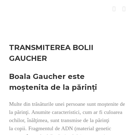
Skip
to
content
TRANSMITEREA BOLII
GAUCHER
Boala Gaucher este
moştenita de la părinți
Multe din trăsăturile unei persoane sunt moştenite de
la părinţi. Anumite caracteristici, cum ar fi culoarea
ochilor, înălţimea, sunt transmise de la părinţi
la copii. Fragmentul de ADN (material genetic