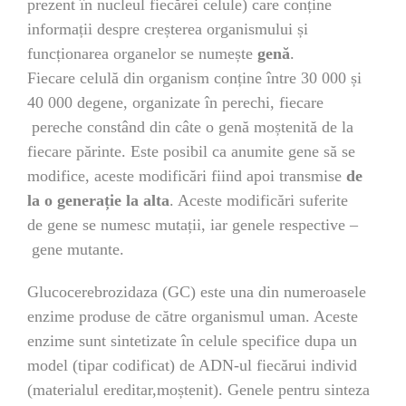
prezent în nucleul fiecărei celule) care conține
informații despre creșterea organismului și
funcționarea organelor se numește
genă
.
Fiecare celulă din organism conține între 30 000 și
40 000 degene, organizate în perechi, fiecare
pereche constând din câte o genă moștenită de la
fiecare părinte. Este posibil ca anumite gene să se
modifice, aceste modificări fiind apoi transmise
de
la o generație la alta
. Aceste modificări suferite
de gene se numesc mutații, iar genele respective –
gene mutante.
Glucocerebrozidaza (GC) este una din numeroasele
enzime produse de către organismul uman. Aceste
enzime sunt sintetizate în celule specifice dupa un
model (tipar codificat) de ADN-ul fiecărui individ
(materialul ereditar,moștenit). Genele pentru sinteza