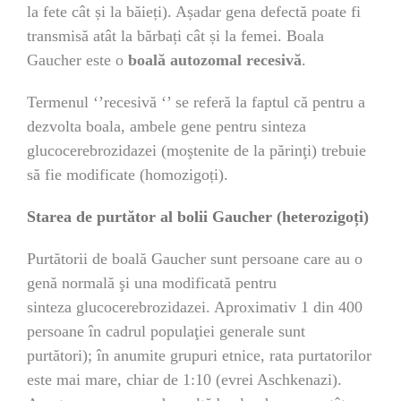
la fete cât și la băieți). Așadar gena defectă poate fi
transmisă atât la bărbați cât și la femei. Boala
Gaucher este o
boală
autozomal recesivă
.
Termenul ‘’recesivă ‘’ se referă la faptul că pentru a
dezvolta boala, ambele gene pentru sinteza
glucocerebrozidazei (moştenite de la părinţi) trebuie
să fie modificate (homozigoți).
Starea de purtător al bolii Gaucher (heterozigoți)
Purtătorii de boală Gaucher sunt persoane care au o
genă normală şi una modificată pentru
sinteza glucocerebrozidazei. Aproximativ 1 din 400
persoane în cadrul populaţiei generale sunt
purtători); în anumite grupuri etnice, rata purtatorilor
este mai mare, chiar de 1:10 (evrei Aschkenazi).