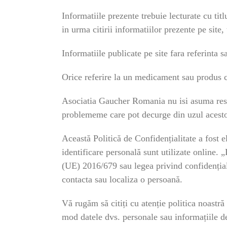
Informatiile prezente trebuie lecturate cu tit
in urma citirii informatiilor prezente pe sit
Informatiile publicate pe site fara referinta 
Orice referire la un medicament sau produs c
Asociatia Gaucher Romania nu isi asuma respon
problememe care pot decurge din uzul acesto
Această Politică de Confidențialitate a fost 
identificare personală sunt utilizate online.
(UE) 2016/679 sau legea privind confidențialit
contacta sau localiza o persoană.
Vă rugăm să citiți cu atenție politica noastr
mod datele dvs. personale sau informațiile de