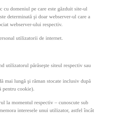
c cu domeniul pe care este găzduit site-ul
 este determinată şi doar webserver-ul care a
ociat webserver-ului respectiv.
rsonal utilizatorii de internet.
 utilizatorul părăseşte siteul respectiv sau
dă mai lungă şi răman stocate inclusiv după
ă pentru cookie).
atorul la momentul respectiv – cunoscute sub
emora interesele unui utilizator, astfel încât