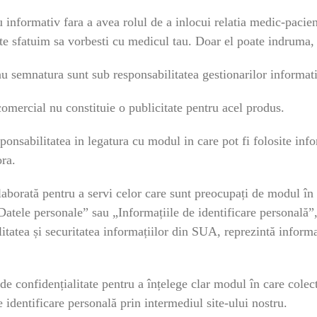
lu informativ fara a avea rolul de a inlocui relatia medic-pacie
e, te sfatuim sa vorbesti cu medicul tau. Doar el poate indruma
sau semnatura sunt sub responsabilitatea gestionarilor informati
omercial nu constituie o publicitate pentru acel produs.
sabilitatea in legatura cu modul in care pot fi folosite infor
ra.
elaborată pentru a servi celor care sunt preocupați de modul în 
 „Datele personale” sau „Informațiile de identificare personal
atea și securitatea informațiilor din SUA, reprezintă informații
ă de confidențialitate pentru a înțelege clar modul în care cole
 identificare personală prin intermediul site-ului nostru.