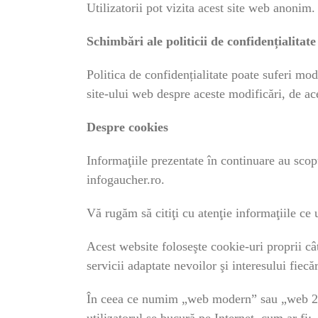
Utilizatorii pot vizita acest site web anonim.
Schimbări ale politicii de confidențialitate
Politica de confidențialitate poate suferi mod
site-ului web despre aceste modificări, de a
Despre cookies
Informaţiile prezentate în continuare au scopu
infogaucher.ro.
Vă rugăm să citiţi cu atenţie informaţiile ce
Acest website foloseşte cookie-uri proprii cât
servicii adaptate nevoilor şi interesului fiecă
În ceea ce numim „web modern” sau „web 2.0”, 
utilizatorul se bucură pe Internet, cum ar fi: