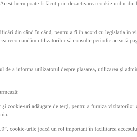
 Acest lucru poate fi făcut prin dezactivarea cookie-urilor din
ificări din când în când, pentru a fi în acord cu legislatia în 
ceea recomandăm utilizatorilor să consulte periodic această pa
l de a informa utilizatorul despre plasarea, utilizarea şi admin
 urmează:
 şi cookie-uri adăugate de terţi, pentru a furniza vizitatorilo
ruia.
cookie-urile joacă un rol important în facilitarea accesului ş