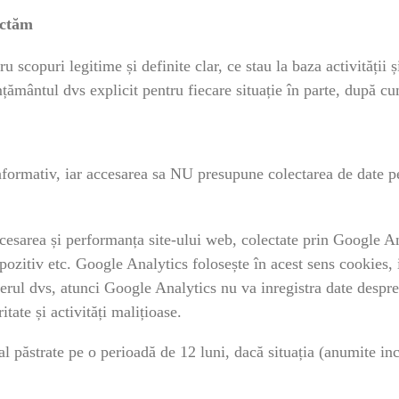
ectăm
 scopuri legitime și definite clar, ce stau la baza activității 
țământul dvs explicit pentru fiecare situație în parte, după 
informativ, iar accesarea sa NU presupune colectarea de date p
ccesarea și performanța site-ului web, colectate prin Google An
spozitiv etc. Google Analytics folosește în acest sens cookies, 
rul dvs, atunci Google Analytics nu va inregistra date despre 
tate și activități malițioase.
ral păstrate pe o perioadă de 12 luni, dacă situația (anumite i