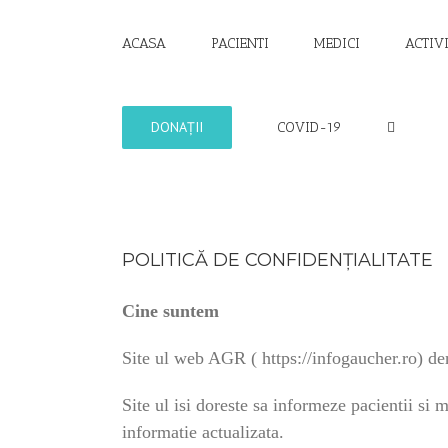
Skip
to
ACASA
PACIENTI
MEDICI
ACTIV
content
DONAȚII
COVID-19
POLITICĂ DE CONFIDENȚIALITATE
Cine suntem
Site ul web AGR ( https://infogaucher.ro) d
Site ul isi doreste sa informeze pacientii si 
informatie actualizata.