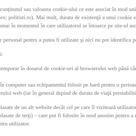
conţinutul sau valoarea cookie-ului ce este asociat în mod uni
 (ex: politisti.ro). Mai mult, durata de existenţă a unui cookie
umai în momentul în care utilizatorul se întoarce pe site-ul as
 personal pentru a putea fi utilizate şi nici nu pot identifica pe
i:
temporar în dosarul de cookie-uri al browserului web până când
e în computer sau echipamentul folosit pe hard pentru o perioa
rului web (iar în general depind de durata de viaţă prestabilit
plasate de un alt website decât cel pe care îl vizitează utiliz
asate de terţi) – care pot fi folosite în mod anonim pentru a m
tru utilizator.