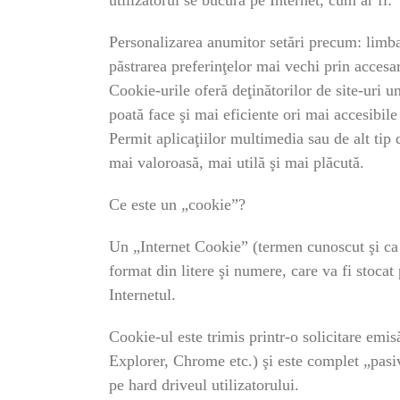
Personalizarea anumitor setări precum: limba î
păstrarea preferinţelor mai vechi prin accesar
Cookie-urile oferă deţinătorilor de site-uri un
poată face şi mai eficiente ori mai accesibile 
Permit aplicaţiilor multimedia sau de alt tip 
mai valoroasă, mai utilă şi mai plăcută.
Ce este un „cookie”?
Un „Internet Cookie” (termen cunoscut şi ca
format din litere şi numere, care va fi stoca
Internetul.
Cookie-ul este trimis printr-o solicitare emis
Explorer, Chrome etc.) şi este complet „pasi
pe hard driveul utilizatorului.