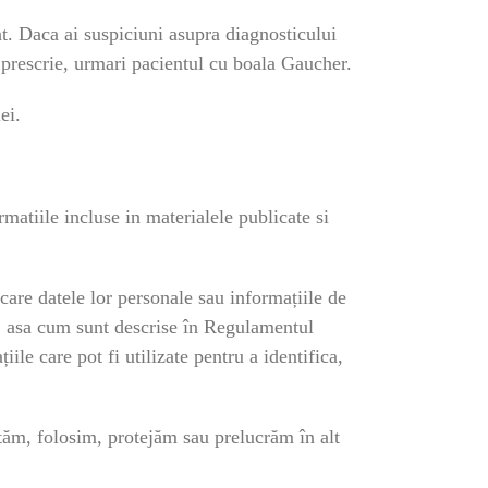
nt. Daca ai suspiciuni asupra diagnosticului
, prescrie, urmari pacientul cu boala Gaucher.
ei.
matiile incluse in materialele publicate si
care datele lor personale sau informațiile de
ă”, asa cum sunt descrise în Regulamentul
le care pot fi utilizate pentru a identifica,
ctăm, folosim, protejăm sau prelucrăm în alt