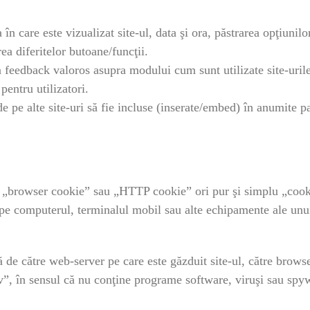
n care este vizualizat site-ul, data şi ora, păstrarea opţiunilo
ea diferitelor butoane/funcţii.
 feedback valoros asupra modului cum sunt utilizate site-urile l
pentru utilizatori.
de pe alte site-uri să fie incluse (inserate/embed) în anumite 
 „browser cookie” sau „HTTP cookie” ori pur şi simplu „cooki
t pe computerul, terminalul mobil sau alte echipamente ale unui
ă de către web-server pe care este găzduit site-ul, către browse
v”, în sensul că nu conţine programe software, viruşi sau spyw